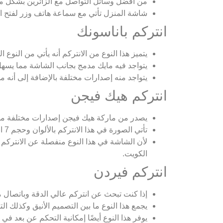
من أفضل وسائل التواصل مع الزائرين بشكل مباش
شاشة المنزل تأتي مع سماعة هاتف وزر لفتح ال
انتركم باناسونك
يتميز هذا النوع من الانتركم أنه يأتي من النوع المرئي فيه
يتواجد فيه مايك مدمج بجانب الشاشة مما يسهل
يتواجد منه إصدارات مختلفة بالإضافة إلى أنه من 
انتركم هيك فيجن
يصدر من ماركة هيك فيجن إصدارات مختلفة من ال
تأتي الصورة في هذا الانتركم بالألوان وحجم 7 انش مع دقة عالية وكذلك وجود مصدر خارجي للصوت بدقة تصل إلى 64 كيلو بايت.
لأن الشاشة في هذا النوع منفصلة عن الانتركم
الكويت.
انتركم فيردن
إذا كنت تبحث عن انتركم عالي الدقة وباتصال م
يجمع هذا النوع ما بين التصميم الأنيق وكذلك ال
يوفر هذا النوع أيضًا إمكانية التحكم عن بعد ف