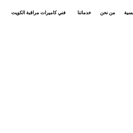
يسية
من نحن
خدماتنا
فني كاميرات مراقبة الكويت
ركم الجهراء 99913476 خدمة 24 ساعة