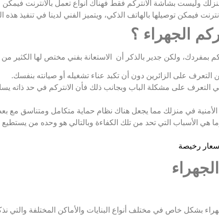
زلك وليست بشاشة الانتركم فقط فهناك أنواع تعمل بالانترنت فيمكن أن 
نترنت فيمكن توصيلها بالهاتف الذكي، ويتميز الفني لدينا في تنفيذ هذه ا
ركم الجهراء ؟
م بمفردك، ولكن جدير بالذكر أن الاستعانة بفني مختص لها الكثير من الف
التعرف على الزائرين دون أن تكبد عناء تشغيله أو صيانته بنفسك.
ي التعرف على مشكلة الباب وبجانب ذلك فأن الانتركم في حد ذاته يس
 الأمنية في منزلك مما يجعل هناك نظام حماية متكامل ومتناسق مع ب
وما هي الأسباب التي تحد من تلك الكفاءة وبالتالي هو وحده من يستطي
لجهراء
اء بشكل خاص في مختلف أنواع البنايات والأماكن المختلفة والتي نذكر